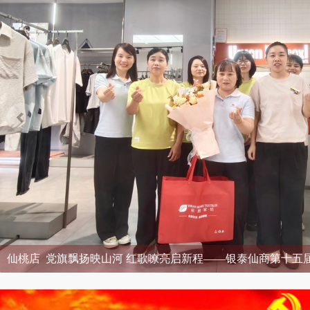
仙桃店 党旗飘扬映山河 红歌嘹亮启新程——银泰仙商第十五