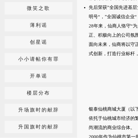
先后荣获”全国先进基层
微笑之歌
明号“，”全国诚信企业
薄利谣
28年来，仙商人恪守“
正、积极向上的公司氛
创星谣
面向未来，仙商将以守
式创新，打造行业标杆
小小请帖你有罪
开单谣
楼层分布
银泰仙桃商城大厦（以下
升场旗时的献辞
依托于仙桃城市经济的
升国旗时的献辞
尚潮流的商业综合体。
2000年作为仙桃市第