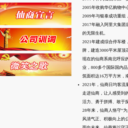
2005年收购华亿购物
2009年与银泰成功重
2017年融入阿里大集
的无限生机。
2021年建成综合停车
牌，建造3000平米屋顶
现在的仙商系南北呼应
业，800多个国际国内
筑面积达16万平方米
2021年，仙商日均客流
走进仙商，让人感受到
活力、勇于拼搏、敢于
28年来，仙商人恪守“
风清气正、积极向上的
面向未来，仙商将以守