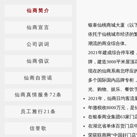
仙商简介
银泰仙桃商城大厦（以下
仙商宣言
依托于仙桃城市经济的
潮流的商业综合体。
公司训词
2021年建成综合停车
仙商倡议
牌，建造3000平米屋顶
现在的仙商系南北呼应的
仙商自营谣
多个国际国内品牌专柜，
光、购物、娱乐、餐饮
仙商真情服务72条
2021年，仙商日均客流
年缴税收8000万元，
员工雅行21条
在银泰商业集团63家
在湖北省单体百货门店
信誉歌
荣获联商网“中国好门店